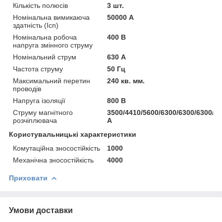
Кількість полюсів
3 шт.
Номінальна вимикаюча
50000 А
здатність (Icn)
Номінальна робоча
400 В
напруга змінного струму
Номінальний струм
630 А
Частота струму
50 Гц
Максимальний перетин
240 кв. мм.
проводів
Напруга ізоляції
800 В
Струму магнітного
3500/4410/5600/6300/6300/6300/6
розчіплювача
A
Користувальницькі характеристики
Комутаційна зносостійкість
1000
Механічна зносостійкість
4000
Приховати
Умови доставки