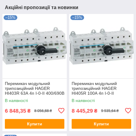
Акційні пропозиції та новинки
–15%
–15%
Перемикач модульний
Перемикач модульний
трипозиційний HAGER
трипозиційний HAGER
HI403R 63А 4п I-0-II 400/690В
HI405R 100А 4п I-0-II
12.5м
400/690В 12.5м
В наявності
В наявності
6 848,35
8 445,29
₴
₴
8 056,88 ₴
9 935,64 ₴
Купити
Купити