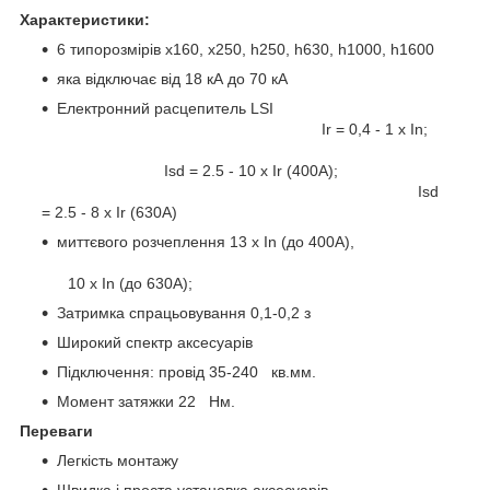
Характеристики:
6 типорозмірів x160, x250, h250, h630, h1000, h1600
яка відключає від 18 кА до 70 кА
Електронний расцепитель LSI
Ir = 0,4 - 1 x In;
Isd = 2.5 - 10 x Ir (400A);
Isd
= 2.5 - 8 x Ir (630A)
миттєвого розчеплення 13 x In (до 400А),
10 x In (до 630А);
Затримка спрацьовування 0,1-0,2 з
Широкий спектр аксесуарів
Підключення: провід 35-240 кв.мм.
Момент затяжки 22 Нм.
Переваги
Легкість монтажу
Швидка і проста установка аксесуарів