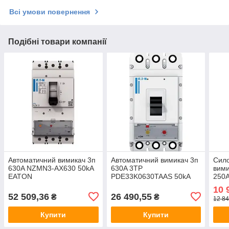
Всі умови повернення
Подібні товари компанії
Автоматичний вимикач 3п
Автоматичний вимикач 3п
Сило
630A NZMN3-AX630 50kA
630A 3TP
вим
EATON
PDE33K0630TAAS 50kA
250А
EATON
Мрег
10 
52 509,36
26 490,55
₴
₴
12 84
Купити
Купити