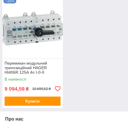
–15%
Перемикач модульний
трипозиційний HAGER
HI406R 125А 4п I-0-II
400/690В 12.5м
В наявності
9 094,59
₴
10 699,52 ₴
Купити
Про нас