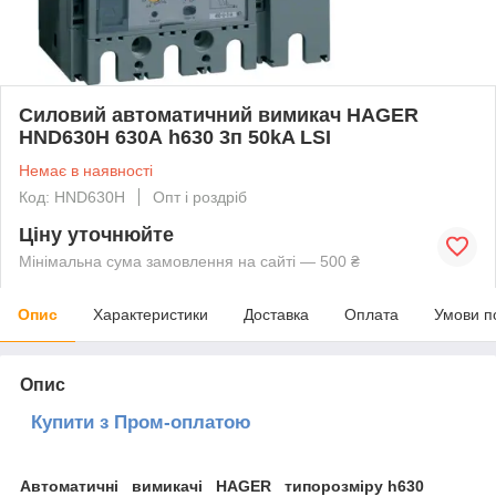
Силовий автоматичний вимикач HAGER
HND630H 630А h630 3п 50kA LSI
Немає в наявності
Код: HND630H
Опт і роздріб
Ціну уточнюйте
Мінімальна сума замовлення на сайті — 500 ₴
Опис
Характеристики
Доставка
Оплата
Умови п
Опис
Купити з Пром-оплатою
Автоматичні вимикачі
HAGER
типорозміру h630