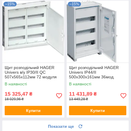
–15%
–15%
Щит розподільчий HAGER
Щит розподільчий HAGER
Univers в/у IP30/II QC
Univers IP44/ІІ
507x565x112мм 72 модуля
500x300x161мм 36мод.
(1x36)
В наявності
В наявності
15 325,47
11 431,89
₴
₴
18 029,96 ₴
13 449,28 ₴
Купити
Купити
Показати ще