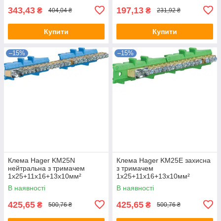
343,43
197,13
₴
₴
404,04 ₴
231,92 ₴
Купити
Купити
–15%
–15%
Клема Hager KM25N
Клема Hager KM25E захисна
нейтральна з тримачем
з тримачем
1х25+11x16+13x10мм²
1х25+11x16+13x10мм²
В наявності
В наявності
425,65
425,65
₴
₴
500,76 ₴
500,76 ₴