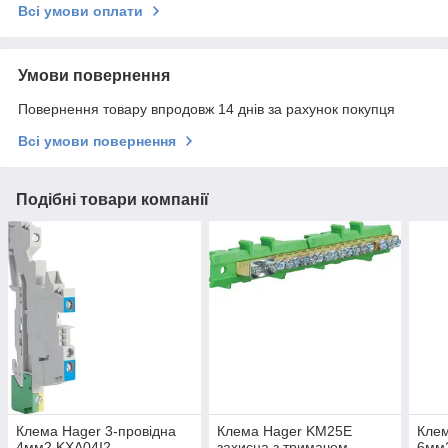
Всі умови оплати
Умови повернення
Повернення товару впродовж 14 днів за рахунок покупця
Всі умови повернення
Подібні товари компанії
Клема Hager 3-провідна
Клема Hager KM25E
Клем
4мм2 KXA04I2
захисна з тримачем
6мм