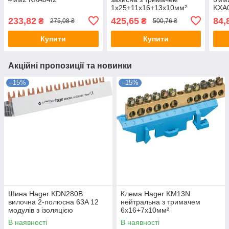
1х25+11x16+13x10мм²
KXA
233,82
425,65
84,
₴
₴
275,08 ₴
500,76 ₴
Купити
Купити
Акційні пропозиції та новинки
–15%
–15%
Шина Hager KDN280B
Клема Hager KM13N
вилочна 2-полюсна 63A 12
нейтральна з тримачем
модулів з ізоляцією
6x16+7x10мм²
В наявності
В наявності