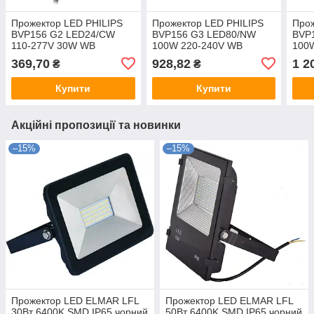
Прожектор LED PHILIPS
Прожектор LED PHILIPS
Прож
BVP156 G2 LED24/CW
BVP156 G3 LED80/NW
BVP
110-277V 30W WB
100W 220-240V WB
100
світлодіодний
світлодіодний
світ
369,70
928,82
1 2
₴
₴
Купити
Купити
Акційні пропозиції та новинки
–15%
–15%
Прожектор LED ELMAR LFL
Прожектор LED ELMAR LFL
30Вт 6400K SMD IP65 чорний
50Вт 6400K SMD IP65 чорний