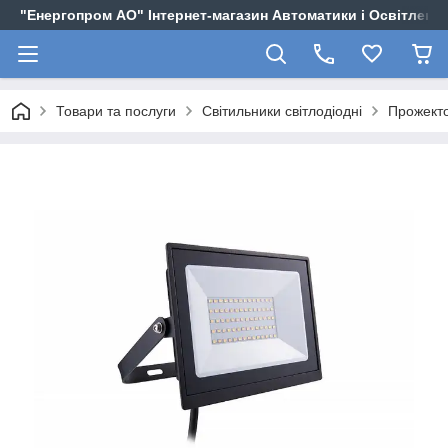
"Енергопром АО" Інтернет-магазин Автоматики і Освітленн
Товари та послуги
Світильники світлодіодні
Прожекто