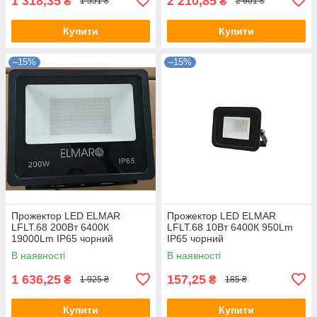
1 318,35
2 210,85
₴
₴
1 551 ₴
2 601 ₴
Купити
Купити
–15%
–15%
Прожектор LED ELMAR
Прожектор LED ELMAR
LFLT.68 200Вт 6400К
LFLT.68 10Вт 6400К 950Lm
19000Lm IP65 чорний
IP65 чорний
В наявності
В наявності
1 636,25
157,25
₴
₴
1 925 ₴
185 ₴
Купити
Купити