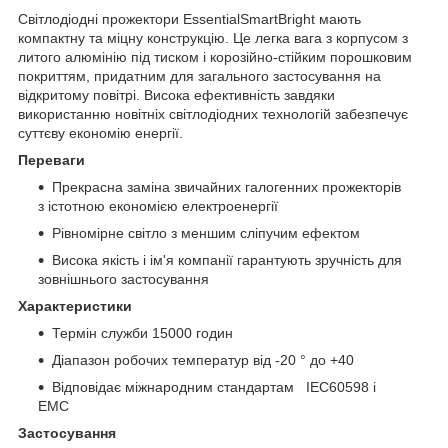
Світлодіодні прожектори EssentialSmartBright мають
компактну та міцну конструкцію. Це легка вага з корпусом з
литого алюмінію під тиском і корозійно-стійким порошковим
покриттям, придатним для загального застосування на
відкритому повітрі. Висока ефективність завдяки
використанню новітніх світлодіодних технологій забезпечує
суттєву економію енергії.
Переваги
Прекрасна заміна звичайних галогенних прожекторів
з істотною економією електроенергії
Рівномірне світло з меншим сліпучим ефектом
Висока якість і ім'я компанії гарантують зручність для
зовнішнього застосування
Характеристики
Термін служби 15000 годин
Діапазон робочих температур від -20 ° до +40
Відповідає міжнародним стандартам IEC60598 і
EMC
Застосування